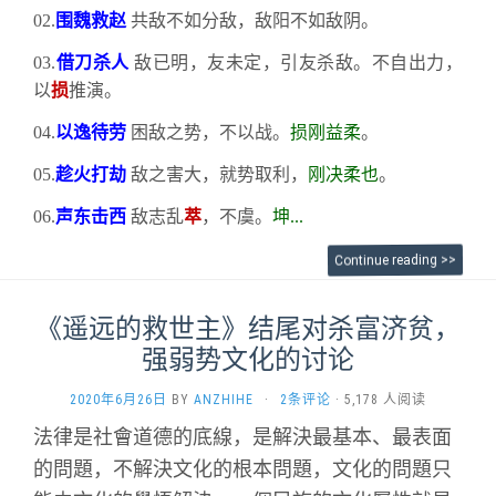
02.
围魏救赵
共敌不如分敌，敌阳不如敌阴。
03.
借刀杀人
敌已明，友未定，引友杀敌。不自出力，
以
损
推演。
04.
以逸待劳
困敌之势，不以战。
损刚益柔
。
05.
趁火打劫
敌之害大，就势取利，
刚决柔也
。
06.
声东击西
敌志乱
萃
，不虞。
坤...
Continue reading >>
《遥远的救世主》结尾对杀富济贫，
强弱势文化的讨论
2020年6月26日
BY
ANZHIHE
·
2条评论
· 5,178 人阅读
法律是社會道德的底線，是解決最基本、最表面
的問題，不解決文化的根本問題，文化的問題只