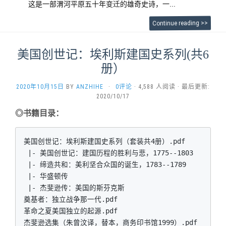
这是一部渭河平原五十年变迁的雄奇史诗，一...
Continue reading >>
美国创世记：埃利斯建国史系列(共6
册）
2020年10月15日
BY
ANZHIHE
·
0评论
· 4,588 人阅读 · 最后更新:
2020/10/17
◎书籍目录：
美国创世记：埃利斯建国史系列（套装共4册）.pdf
 |- 美国创世记：建国历程的胜利与悲，1775--1803 
 |- 缔造共和：美利坚合众国的诞生，1783--1789 
 |- 华盛顿传
 |- 杰斐逊传：美国的斯芬克斯
奠基者：独立战争那一代.pdf
革命之夏美国独立的起源.pdf
杰斐逊选集（朱曾汶译，替本，商务印书馆1999）.pdf