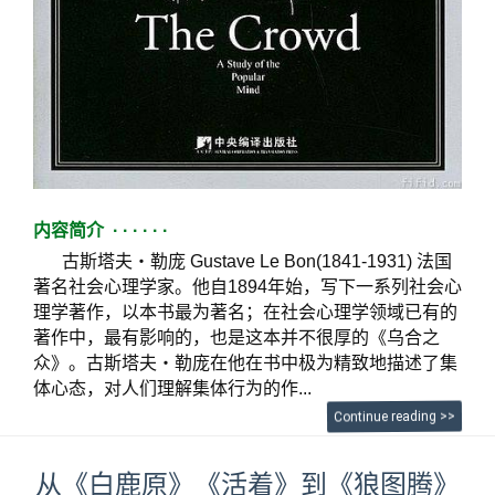
内容简介 · · · · · ·
古斯塔夫・勒庞 Gustave Le Bon(1841-1931) 法国
著名社会心理学家。他自1894年始，写下一系列社会心
理学著作，以本书最为著名；在社会心理学领域已有的
著作中，最有影响的，也是这本并不很厚的《乌合之
众》。古斯塔夫・勒庞在他在书中极为精致地描述了集
体心态，对人们理解集体行为的作...
Continue reading >>
从《白鹿原》《活着》到《狼图腾》