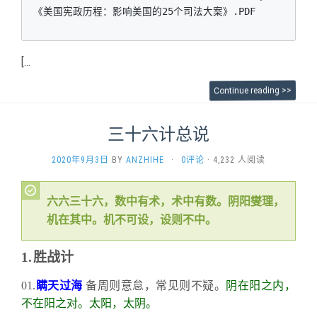
《美国宪政历程：影响美国的25个司法大案》.PDF
[...
Continue reading >>
三十六计总说
2020年9月3日
BY
ANZHIHE
·
0评论
· 4,232 人阅读
六六三十六，数中有术，术中有数。阴阳燮理，
机在其中。机不可设，设则不中。
1.
胜战计
01.
瞒天过海
备周则意怠，常见则不疑。
阴在阳之内，
不在阳之对。太阳，太阴。