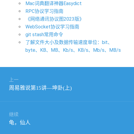
Mac词典翻译神器Easydict
RPC协议学习指南
《网络通讯协议图2023版》
WebSocket协议学习指南
git stash常用命令
了解文件大小及数据传输速度单位：bit、
byte、KB、MB、Kb/s、KB/s、Mb/s、MB/s
文
上一
章
上
周易雅说第15讲—坤卦(上)
导
篇
航
文
章：
继续
下
龟，仙人
篇