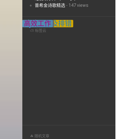
普希金诗歌精选
-
147 views
Python
网络
诗歌
资源分享
Docker
Linux相关
存储技术
志合的诗
性能优化及排错
操作系统
数据库
易经
读书
高效工作
Web服务
云计算
人生感悟
传统文化
佛家
持续集成
运维架构
Git
zabbix
儒家
监控架构
禅宗
道家
DNS实战
ELKStack
GlusterFS
KVM
oracle
SaltStack
儒释道禅
国学
生活琐事
系统架构
虚拟化
软件测试
Jenkins
服务部署
ZFS
一起旅行
日记
切·格瓦拉
⛅ 标签云
☘ 随机文章