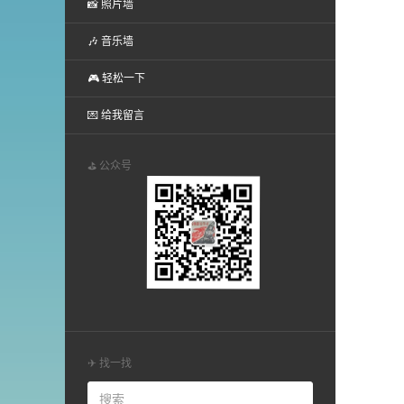
📸 照片墙
🎶 音乐墙
🎮 轻松一下
💌 给我留言
⛳ 公众号
✈ 找一找