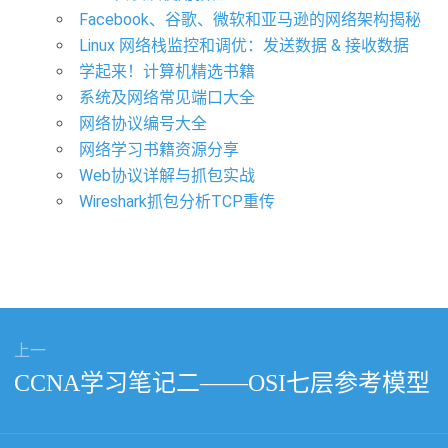
Facebook、谷歌、微软和亚马逊的网络架构揭秘
Linux 网络栈监控和调优：发送数据 & 接收数据
学起来！计算机精选书籍
系统及网络常见端口大全
网络协议编号大全
网络学习书籍资源分享
Web协议详解与抓包实战
Wireshark抓包分析TCP重传
上一
上
CCNA学习笔记二——OSI七层参考模型
篇
文