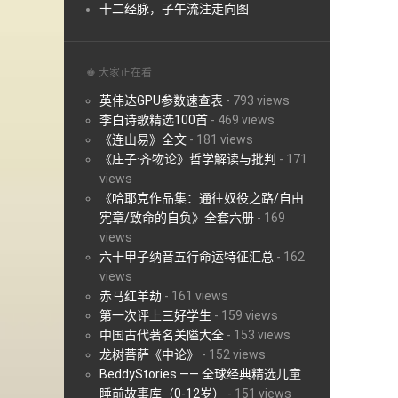
十二经脉，子午流注走向图
♚ 大家正在看
英伟达GPU参数速查表
-
793 views
李白诗歌精选100首
-
469 views
《连山易》全文
-
181 views
《庄子·齐物论》哲学解读与批判
-
171
views
《哈耶克作品集：通往奴役之路/自由
宪章/致命的自负》全套六册
-
169
views
六十甲子纳音五行命运特征汇总
-
162
views
赤马红羊劫
-
161 views
第一次评上三好学生
-
159 views
中国古代著名关隘大全
-
153 views
龙树菩萨《中论》
-
152 views
BeddyStories —— 全球经典精选儿童
睡前故事库（0-12岁）
-
151 views