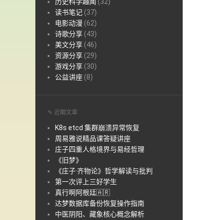
历史科学趣闻
(32)
读书笔记
(37)
电影动漫
(62)
诗歌分享
(43)
美文分享
(46)
资源分享
(29)
游戏分享
(30)
公益讲座
(8)
✎ 近期文章
K8s etcd 集群崩溃异常恢复
周易雅说精品课答疑讲座
庄子四重人格境界与易经哲理
《旧梦》
《庄子·齐物论》哲学解读与批判
第一次评上三好学生
真行啊阿根廷🇦🇷
达梦数据库备份恢复操作指南
中医阴阳、藏象核心概念解析