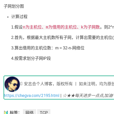
子网划分图
计算过程
n为主机位、m为借用的主机位、k为子网数
1.假设
。则2^
2.首先，根据最大主机数所有子网，计算出需要的主机位(如2^n-
3.算出借用的主机位数：m = 32-n-网络位
4.按需求划分子网IP段
安志合个人博客，版权所有 丨 如未注明，均为原创
https://chegva.com/2195.html
|
☆★★每天进步一点点,加油
标签：
网络
TCP