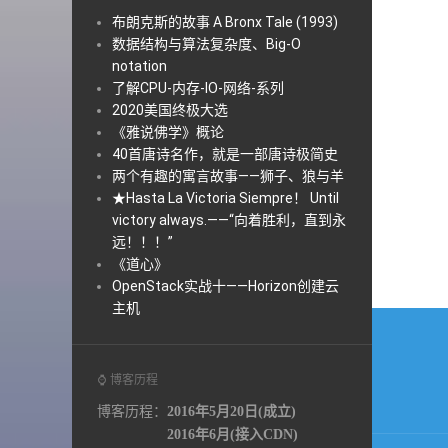
布朗克斯的故事 A Bronx Tale (1993)
数据结构与算法复杂度、Big-O
notation
了解CPU-内存-IO-网络-系列
2020美国终极大选
《雅说佛学》概论
40首唐诗名作，就是一部唐诗极简史
两个有趣的寓言故事——狮子、狼与羊
★Hasta La Victoria Siempre！ Until
victory always.——“向着胜利，直到永
远！！！”
《道心》
OpenStack实战十——Horizon创建云
主机
文
章
⌚ 博客历程
导
博客历程：
2016年5月20日(成立)
航
2016年6月(接入CDN)