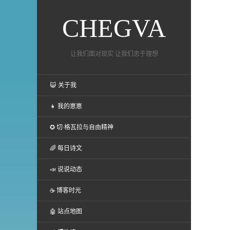
CHEGVA
让我们面对现实 让我们忠于理想
😺 关于我
👧 我的崽崽
✪ 切·格瓦拉与自由精神
🌈 每日诗文
📣 说说动态
☕ 博客时光
🤖 站点地图