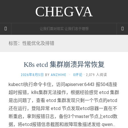
CHEGVA
让我们面对现实 让我们忠于理想
标签：性能优化及排错
K8s etcd 集群崩溃异常恢复
2026年8月5日
BY
ANZHIHE
·
0评论
· 2,079 人阅读
kubectl执行命令卡住，访问apiserver:6443 报504连接
超时报错，k8s集群无法操作，根据经验感觉 etcd 集群
是出问题了，查看 etcd 集群发现只剩一个节点的etcd
还在运行，登陆异常 etcd 节点发现etcd容器一直在不
断重启，拿到报错日志，备份3个master节点上etcd数
据，将etcd报错信息截图和故障现象描述发给 qwen...