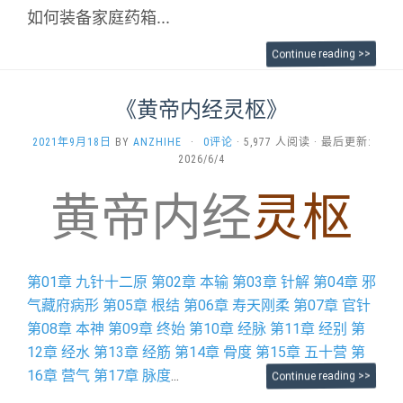
如何装备家庭药箱...
Continue reading >>
《黄帝内经灵枢》
2021年9月18日
BY
ANZHIHE
·
0评论
· 5,977 人阅读 · 最后更新:
2026/6/4
黄帝内经
灵枢
第01章 九针十二原
第02章 本输
第03章 针解
第04章 邪
气藏府病形
第05章 根结
第06章 寿天刚柔
第07章 官针
第08章 本神
第09章 终始
第10章 经脉
第11章 经别
第
12章 经水
第13章 经筋
第14章 骨度
第15章 五十营
第
16章 营气
第17章 脉度
...
Continue reading >>