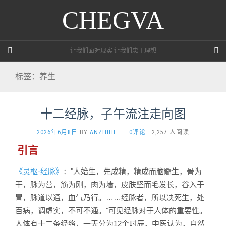
CHEGVA
让我们面对现实 让我们忠于理想
标签：养生
十二经脉，子午流注走向图
2026年6月8日
BY
ANZHIHE
·
0评论
· 2,257 人阅读
引言
《灵枢·经脉》
："人始生，先成精，精成而脑髓生，骨为
干，脉为营，筋为刚，肉为墙，皮肤坚而毛发长，谷入于
胃，脉道以通，血气乃行。……经脉者，所以决死生，处
百病，调虚实，不可不通。"可见经脉对于人体的重要性。
人体有十二条经络，一天分为12个时辰，中医认为，自然