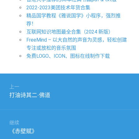
2022-2023美团技术年货合集
精品国学教程《雅说国学》小程序，强烈推
荐！
互联网知识地图最全合集（2024 新版）
​FreeMind – 以大自然的声音为灵感，轻松创建
专注或放松的音乐氛围
免费LOGO、ICON、图标在线制作下载
文
上一
章
上
打油诗其二·佛道
导
篇
航
文
章：
继续
下
《赤壁赋》
篇