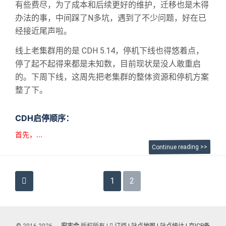
有些费尽，为了成本和后续更好的维护，迁移也是木得
办法的事，中间踩了N多坑，遇到了不少问题，好在已
经接近尾声啦。
线上老集群用的是 CDH 5.14，停机下线也得悠着点，
停了起不起得来都是未知数，目前现状是没人敢重启
的。下周下线，这周先把老集群的整体资源和停机方案
整了下。
CDH启停顺序：
首先，...
Continue reading >>
文
1
2
章
导
© 2016-2026
安志合
版权所有 |
订阅
| 站点地图
| 站点统计 |
京ICP备