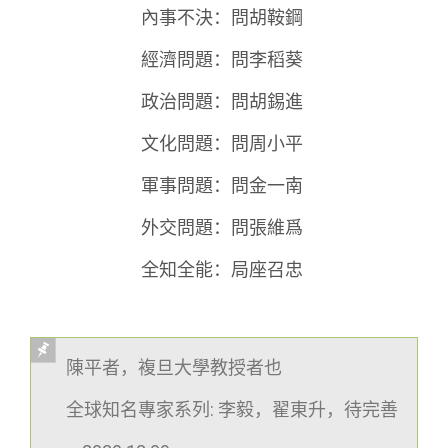
內事不決：問胡鞍鋼
經濟問題：問李稻葵
政治問題：問胡錫進
文化問題：問周小平
軍事問題：問金一南
外交問題：問張維爲
全知全能：局座召忠
陳平者，複旦大學教授者也
全球知名專家系列: 李毅，翟東升，待完善