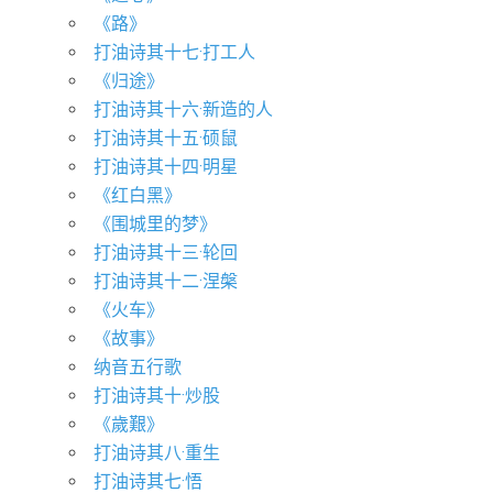
《路》
打油诗其十七·打工人
《归途》
打油诗其十六·新造的人
打油诗其十五·硕鼠
打油诗其十四·明星
《红白黑》
《围城里的梦》
打油诗其十三·轮回
打油诗其十二·涅槃
《火车》
《故事》
纳音五行歌
打油诗其十·炒股
《歲艱》
打油诗其八·重生
打油诗其七·悟