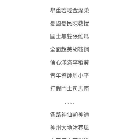
舉重若輕金燦榮
憂國憂民陳教授
國士無雙張維爲
全面超美胡鞍鋼
信心滿滿李稻葵
青年導師周小平
打假鬥士司馬南
......
各路神仙顯神通
神州大地沐春風