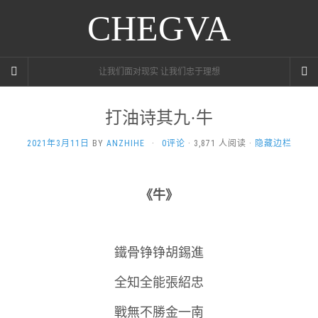
CHEGVA
让我们面对现实 让我们忠于理想
打油诗其九·牛
2021年3月11日
BY
ANZHIHE
·
0评论
· 3,871 人阅读 ·
隐藏边栏
《牛》
鐵骨铮铮胡錫進
全知全能張紹忠
戰無不勝金一南