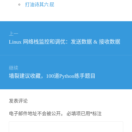
打油诗其六·屁
文
上一
章
上
Linux 网络栈监控和调优：发送数据 & 接收数据
导
篇
航
文
章：
继续
下
墙裂建议收藏，100道Python练手题目
篇
文
章：
发表评论
电子邮件地址不会被公开。
必填项已用
*
标注