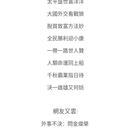
太平盛世喜洋洋
大國外交看戰狼
脫貧致富方法妙
全民勝利迎小康
一帶一路世人贊
人類命運同上船
千秋霸業指日待
決一雌雄又何妨
網友又雲:
外事不決：問金燦榮