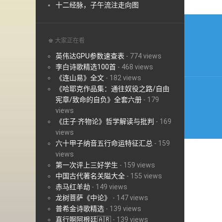
十二经脉，子午流注走向图
文
章
♚ 大家正在看
导
英伟达GPU参数速查表
-
774 views
李白诗歌精选100首
-
468 views
航
《连山易》全文
-
182 views
《哈耶克作品集：通往奴役之路/自由
宪章/致命的自负》全套六册
-
179
views
《庄子·齐物论》哲学解读与批判
-
169
views
六十甲子纳音五行命运特征汇总
-
159
views
第一次评上三好学生
-
159 views
中国古代著名关隘大全
-
155 views
赤马红羊劫
-
149 views
龙树菩萨《中论》
-
147 views
普希金诗歌精选
-
139 views
真行啊阿根廷🇦🇷
-
139 views