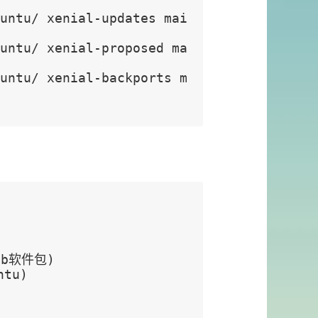
deb软件包)
ntu)
    