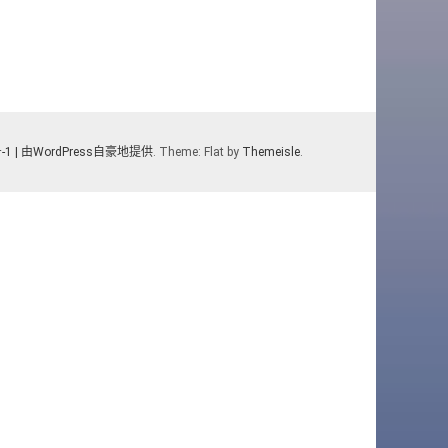
1 |
由WordPress自豪地提供
. Theme: Flat by
Themeisle
.