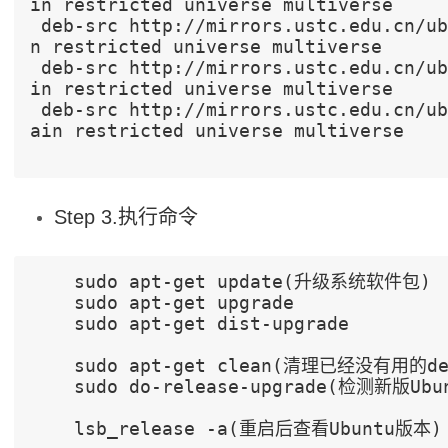
in restricted universe multiverse
 deb-src http://mirrors.ustc.edu.cn/ubuntu/ xenial-updates mai
n restricted universe multiverse
 deb-src http://mirrors.ustc.edu.cn/ubuntu/ xenial-proposed ma
in restricted universe multiverse
 deb-src http://mirrors.ustc.edu.cn/ubuntu/ xenial-backports m
ain restricted universe multiverse
Step 3.执行命令
    sudo apt-get update(升级系统软件包)
    sudo apt-get upgrade
    sudo apt-get dist-upgrade
    sudo apt-get clean(清理已经没有用的
    sudo do-release-upgrade(检测新版Ubu
    lsb_release -a(重启后查看Ubuntu版本)