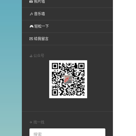
📸 照片墙
🎶 音乐墙
🎮 轻松一下
💌 给我留言
⛳ 公众号
✈ 找一找