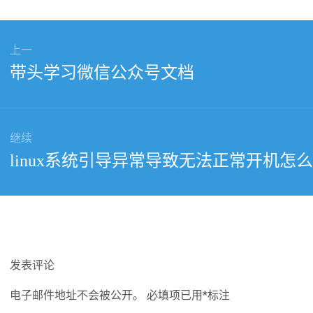
上一
上
带头学习微信公众号文档
篇
文
章：
继续
下
linux系统引导异常导致无法正常开机怎
篇
文
章：
发表评论
电子邮件地址不会被公开。
必填项已用
*
标注