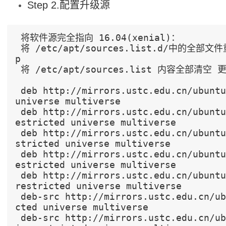
Step 2.配置升级源
 将软件源完全指向 16.04(xenial)：
 将 /etc/apt/sources.list.d/中的全部文件重命名，文件名末尾加上 .backu
p
 将 /etc/apt/sources.list 内容全部清
deb http://mirrors.ustc.edu.cn/ubuntu
universe multiverse
 deb http://mirrors.ustc.edu.cn/ubuntu/ xenial-security main r
estricted universe multiverse
 deb http://mirrors.ustc.edu.cn/ubuntu/ xenial-updates main re
stricted universe multiverse
 deb http://mirrors.ustc.edu.cn/ubuntu/ xenial-proposed main r
estricted universe multiverse
 deb http://mirrors.ustc.edu.cn/ubuntu/ xenial-backports main 
restricted universe multiverse
 deb-src http://mirrors.ustc.edu.cn/ubuntu/ xenial main restri
cted universe multiverse
 deb-src http://mirrors.ustc.edu.cn/ubuntu/ xenial-security ma