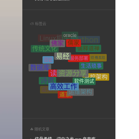
⛅ 标签云
儒家
佛家
儒释道禅
易经
传统文化
服务部署
日记
切·格瓦拉
生活琐事
资源分享
读书
数据库
软件测试
监控架构
诗歌
高效工作
操作系统
运维架构
禅宗
虚拟化
道家
网络
系统架构
☘ 随机文章