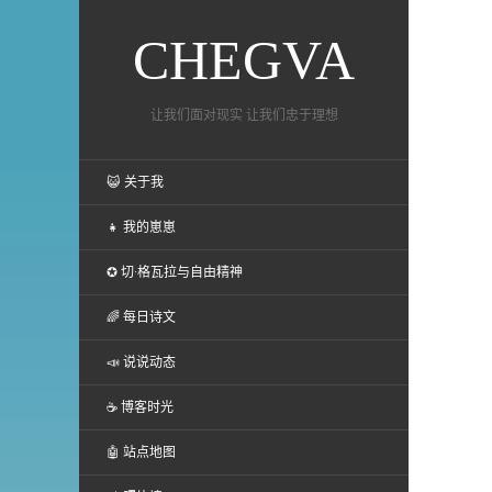
CHEGVA
让我们面对现实 让我们忠于理想
😺 关于我
👧 我的崽崽
✪ 切·格瓦拉与自由精神
🌈 每日诗文
📣 说说动态
☕ 博客时光
🤖 站点地图