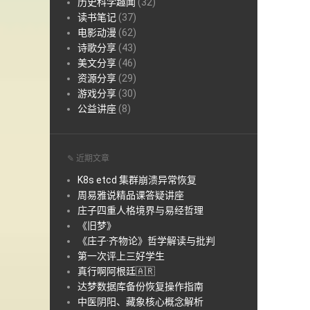
历史科学趣闻
(32)
读书笔记
(37)
电影动漫
(62)
诗歌分享
(43)
美文分享
(46)
资源分享
(29)
游戏分享
(30)
公益讲座
(8)
✎ 近期文章
K8s etcd 集群崩溃异常恢复
周易雅说精品课答疑讲座
庄子四重人格境界与易经哲理
《旧梦》
《庄子·齐物论》哲学解读与批判
第一次评上三好学生
真行啊阿根廷🇦🇷
达梦数据库备份恢复操作指南
中医阴阳、藏象核心概念解析