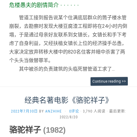
危楼愚夫的剧情简介
· · · · · ·
管道工接到报告说某个住满底层群众的筒子楼水管
崩裂，去勘察时发现大楼豆腐渣工程即将在24小时内倒
塌，于是通过母亲好友联系到女镇长，女镇长和手下考
虑了自身利益，又经扶植女镇长上位的经济操手怂恿，
大家决定放弃转移大楼中的820名住客并暗中杀害了两
个头头当做替罪羊。
其中被杀的负责建筑的头临死替管道工求了...
Continue reading >>
经典名著电影《骆驼祥子》
2022年7月30日
BY
ANZHIHE
·
0评论
· 3,790 人阅读 · 最后更新:
2022/8/20
骆驼祥子
(1982)