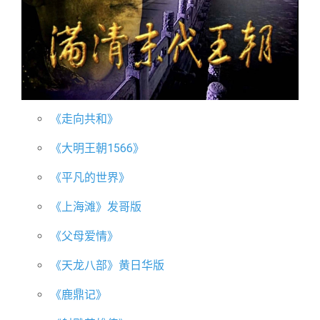
《走向共和》
《大明王朝1566》
《平凡的世界》
《上海滩》发哥版
《父母爱情》
《天龙八部》黄日华版
《鹿鼎记》