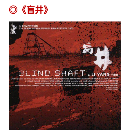
◎《盲井》